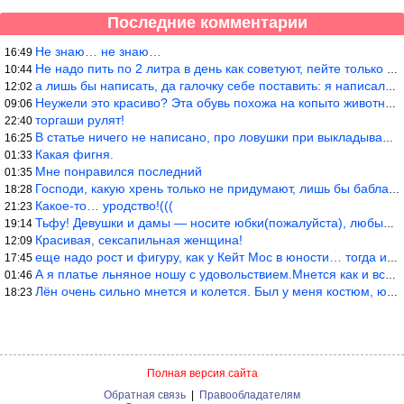
Последние комментарии
Не знаю… не знаю…
16:49
Не надо пить по 2 литра в день как советуют, пейте только когда
10:44
а лишь бы написать, да галочку себе поставить: я написала статью
12:02
Неужели это красиво? Эта обувь похожа на копыто животного, не хв
09:06
торгаши рулят!
22:40
В статье ничего не написано, про ловушки при выкладывании товара
16:25
Какая фигня.
01:33
Мне понравился последний
01:35
Господи, какую хрень только не придумают, лишь бы бабла срубить!
18:28
Какое-то… уродство!(((
21:23
Тьфу! Девушки и дамы — носите юбки(пожалуйста), любые штаны на ж
19:14
Красивая, сексапильная женщина!
12:09
еще надо рост и фигуру, как у Кейт Мос в юности… тогда и стиль т
17:45
А я платье льняное ношу с удовольствием.Мнется как и все. Но это
01:46
Лён очень сильно мнется и колется. Был у меня костюм, юбка и жак
18:23
Полная версия сайта
Обратная связь
|
Правообладателям