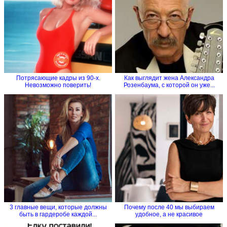
Потрясающие кадры из 90-х.
Как выглядит жена Александра
Невозможно поверить!
Розенбаума, с которой он уже...
3 главные вещи, которые должны
Почему после 40 мы выбираем
быть в гардеробе каждой...
удобное, а не красивое