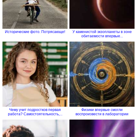
Исторические фото. Потрясающе!
У каменистой экзопланеты в зоне
обитаемости впервые...
Чему учит подростков первая
Физики впервые смогли
работа? Самостоятельность,...
воспроизвести в лаборатории
процесс...