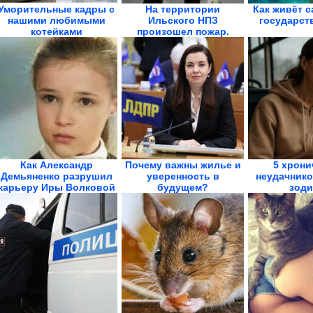
Уморительные кадры с
На территории
Как живёт с
нашими любимыми
Ильского НПЗ
государст
котейками
произошел пожар.
Обломки...
Как Александр
Почему важны жилье и
5 хрони
Демьяненко разрушил
уверенность в
неудачнико
карьеру Иры Волковой
будущем?
зоди
Демография...