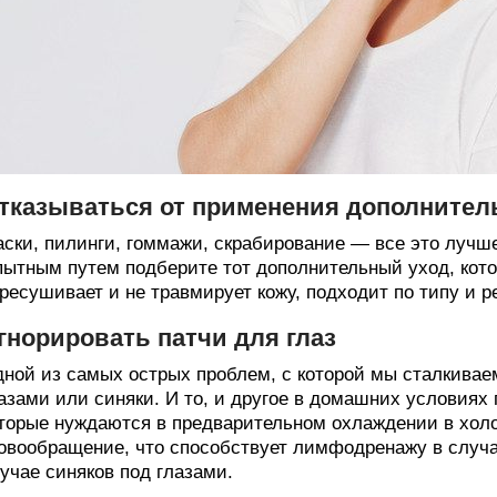
тказываться от применения дополнител
ски, пилинги, гоммажи, скрабирование — все это лучш
ытным путем подберите тот дополнительный уход, кото
ресушивает и не травмирует кожу, подходит по типу и р
гнорировать патчи для глаз
ной из самых острых проблем, с которой мы сталкиваем
азами или синяки. И то, и другое в домашних условиях
торые нуждаются в предварительном охлаждении в хол
овообращение, что способствует лимфодренажу в случае
учае синяков под глазами.