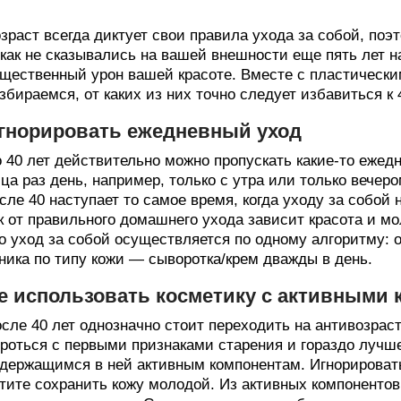
зраст всегда диктует свои правила ухода за собой, по
как не сказывались на вашей внешности еще пять лет на
щественный урон вашей красоте. Вместе с пластическ
збираемся, от каких из них точно следует избавиться к 
гнорировать ежедневный уход
 40 лет действительно можно пропускать какие-то ежед
ца раз день, например, только с утра или только вечер
сле 40 наступает то самое время, когда уходу за собой 
к от правильного домашнего ухода зависит красота и м
о уход за собой осуществляется по одному алгоритму:
ника по типу кожи — сыворотка/крем дважды в день.
е использовать косметику с активными
сле 40 лет однозначно стоит переходить на антивозраст
роться с первыми признаками старения и гораздо лучше
держащимся в ней активным компонентам. Игнорировать
тите сохранить кожу молодой. Из активных компоненто