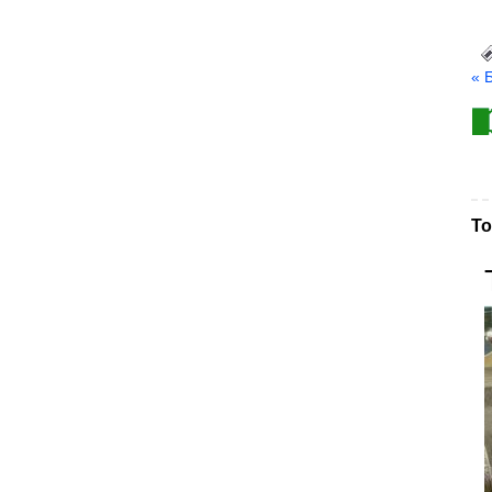
« 
То