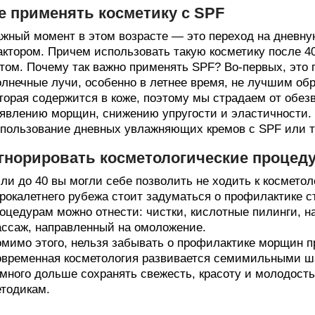
е применять косметику с SPF
жный момент в этом возрасте — это переход на дневн
ктором. Причем использовать такую косметику после 40
том. Почему так важно применять SPF? Во-первых, это 
лнечные лучи, особенно в летнее время, не лучшим об
торая содержится в коже, поэтому мы страдаем от обез
явлению морщин, снижению упругости и эластичности.
пользование дневных увлажняющих кремов с SPF или т
гнорировать косметологические процед
ли до 40 вы могли себе позволить не ходить к косметол
рокалетнего рубежа стоит задуматься о профилактике с
оцедурам можно отнести: чистки, кислотные пилинги, 
ссаж, направленный на омоложение.
мимо этого, нельзя забывать о профилактике морщин 
временная косметология развивается семимильными ш
много дольше сохранять свежесть, красоту и молодост
тодикам.