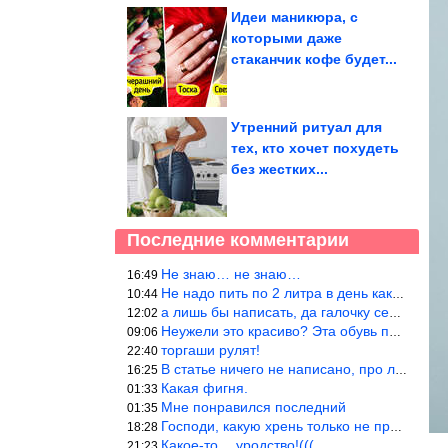
Идеи маникюра, с
которыми даже
стаканчик кофе будет...
Утренний ритуал для
тех, кто хочет похудеть
без жестких...
Последние комментарии
Не знаю… не знаю…
16:49
Не надо пить по 2 литра в день как советуют, пейте только когда
10:44
а лишь бы написать, да галочку себе поставить: я написала статью
12:02
Неужели это красиво? Эта обувь похожа на копыто животного, не хв
09:06
торгаши рулят!
22:40
В статье ничего не написано, про ловушки при выкладывании товара
16:25
Какая фигня.
01:33
Мне понравился последний
01:35
Господи, какую хрень только не придумают, лишь бы бабла срубить!
18:28
Какое-то… уродство!(((
21:23