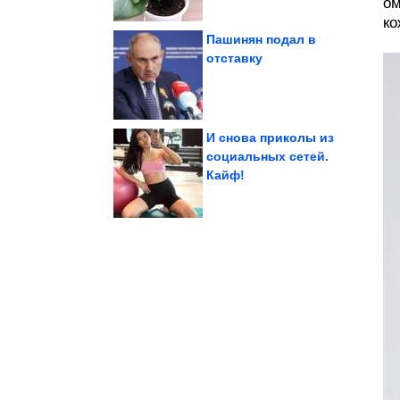
ом
ко
Пашинян подал в
отставку
самых грозных...
остановили одну из
Как теща и коллектор
И снова приколы из
социальных сетей.
Кайф!
подаркок» для Мерца
«Политический