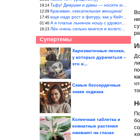
Тьфу! Девушки и дамы — носите юбки(пожалуйста), любые штаны на ж
19:14
Красивая, сексапильная женщина!
12:09
Во
еще надо рост и фигуру, как у Кейт Мос в юности… тогда и стиль т
17:45
ни
А я платье льняное ношу с удовольствием.Мнется как и все. Но это
01:46
су
Лён очень сильно мнется и колется. Был у меня костюм, юбка и жак
18:23
ра
Супертемы
И
Харизматичные песики,
До
у которых дурачиться –
Самые необычные
ли
аквапарки в разных
это и...
уголках планеты
по
ка
чт
Самые бессердечные
то
знаки зодиака
Улыбка загружается...
успешно!
Н
По
Копеечная таблетка и
бо
комнатные растения
со
оживают на глазах
хо