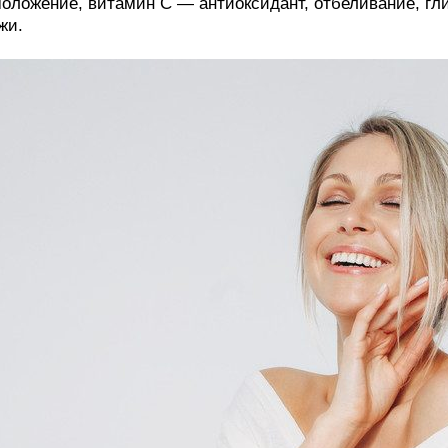
оложение, витамин С — антиоксидант, отбеливание, г
жи.