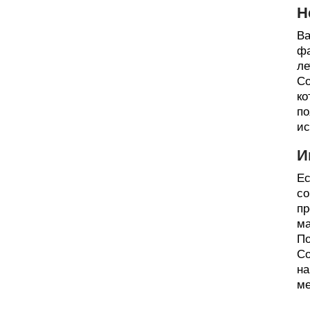
Н
Ва
фа
ле
Со
ко
по
ис
И
Ес
со
пр
ма
По
Со
на
ме