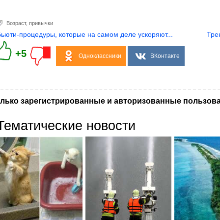
Возраст
,
привычки
Бьюти-процедуры, которые на самом деле ускоряют...
Тре
+5
Одноклассники
ВКонтакте
лько зарегистрированные и авторизованные пользова
Тематические новости