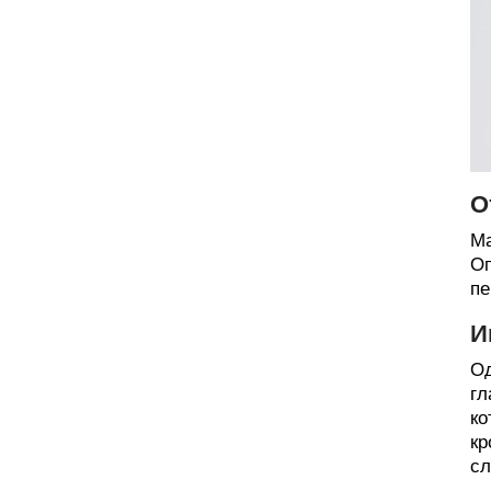
О
Ма
Оп
пе
И
Од
гл
ко
кр
сл