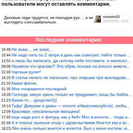
пользователи могут оставлять комментарии.
oooavto22
Деловые леди трудятся, не покладая рук..., а не
16/02/2021, 15:31
выглядеть сногсшибательно.
Последние комментарии
Не знаю… не знаю…
16:49
Не надо пить по 2 литра в день как советуют, пейте только когда
10:44
а лишь бы написать, да галочку себе поставить: я написала статью
12:02
Неужели это красиво? Эта обувь похожа на копыто животного, не хв
09:06
торгаши рулят!
22:40
В статье ничего не написано, про ловушки при выкладывании товара
16:25
Какая фигня.
01:33
Мне понравился последний
01:35
Господи, какую хрень только не придумают, лишь бы бабла срубить!
18:28
Какое-то… уродство!(((
21:23
Тьфу! Девушки и дамы — носите юбки(пожалуйста), любые штаны на ж
19:14
Красивая, сексапильная женщина!
12:09
еще надо рост и фигуру, как у Кейт Мос в юности… тогда и стиль т
17:45
А я платье льняное ношу с удовольствием.Мнется как и все. Но это
01:46
Лён очень сильно мнется и колется. Был у меня костюм, юбка и жак
18:23