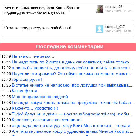
oooavto22
Без стильных аксессуаров Ваш образ не
26/12/2020, 15:43
индивидуален...- какая глупость!
sunduk_017
Сколько предрассудков, забобонов!
26/12/2020, 14:06
Последние комментарии
Не знаю… не знаю…
16:49
Не надо пить по 2 литра в день как советуют, пейте только когда
10:44
а лишь бы написать, да галочку себе поставить: я написала статью
12:02
Неужели это красиво? Эта обувь похожа на копыто животного, не хв
09:06
торгаши рулят!
22:40
В статье ничего не написано, про ловушки при выкладывании товара
16:25
Какая фигня.
01:33
Мне понравился последний
01:35
Господи, какую хрень только не придумают, лишь бы бабла срубить!
18:28
Какое-то… уродство!(((
21:23
Тьфу! Девушки и дамы — носите юбки(пожалуйста), любые штаны на ж
19:14
Красивая, сексапильная женщина!
12:09
еще надо рост и фигуру, как у Кейт Мос в юности… тогда и стиль т
17:45
А я платье льняное ношу с удовольствием.Мнется как и все. Но это
01:46