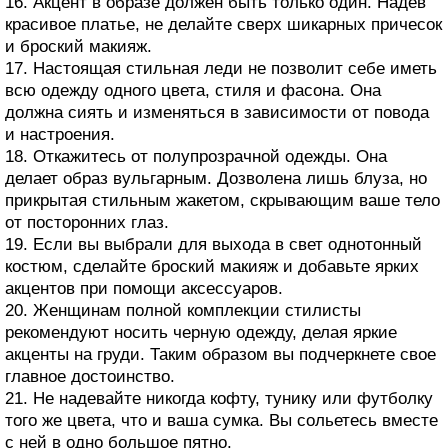
16. Акцент в образе должен быть только один. Надев
красивое платье, не делайте сверх шикарных причесок
и броский макияж.
17. Настоящая стильная леди не позволит себе иметь
всю одежду одного цвета, стиля и фасона. Она
должна сиять и изменяться в зависимости от повода
и настроения.
18. Откажитесь от полупрозрачной одежды. Она
делает образ вульгарным. Дозволена лишь блуза, но
прикрытая стильным жакетом, скрывающим ваше тело
от посторонних глаз.
19. Если вы выбрали для выхода в свет однотонный
костюм, сделайте броский макияж и добавьте ярких
акцентов при помощи аксессуаров.
20. Женщинам полной комплекции стилисты
рекомендуют носить черную одежду, делая яркие
акценты на груди. Таким образом вы подчеркнете свое
главное достоинство.
21. Не надевайте никогда кофту, тунику или футболку
того же цвета, что и ваша сумка. Вы сольетесь вместе
с ней в одно большое пятно.