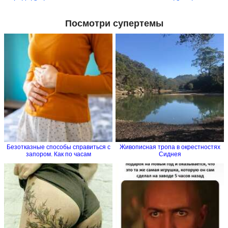
Посмотри супертемы
Безотказные способы справиться с
Живописная тропа в окрестностях
запором. Как по часам
Сиднея