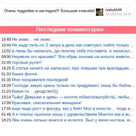
ryabykh59
Очень подробно и наглядно!!! Большое спасибо!
15/10/2019, 03:41
Последние комментарии
Не знаю… не знаю…
16:49
Не надо пить по 2 литра в день как советуют, пейте только когда
10:44
а лишь бы написать, да галочку себе поставить: я написала статью
12:02
Неужели это красиво? Эта обувь похожа на копыто животного, не хв
09:06
торгаши рулят!
22:40
В статье ничего не написано, про ловушки при выкладывании товара
16:25
Какая фигня.
01:33
Мне понравился последний
01:35
Господи, какую хрень только не придумают, лишь бы бабла срубить!
18:28
Какое-то… уродство!(((
21:23
Тьфу! Девушки и дамы — носите юбки(пожалуйста), любые штаны на ж
19:14
Красивая, сексапильная женщина!
12:09
еще надо рост и фигуру, как у Кейт Мос в юности… тогда и стиль т
17:45
А я платье льняное ношу с удовольствием.Мнется как и все. Но это
01:46
Лён очень сильно мнется и колется. Был у меня костюм, юбка и жак
18:23