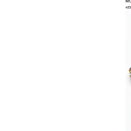
мо
«п