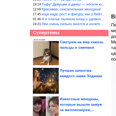
Тьфу! Девушки и дамы — носите юбки(пожалуйста), любые штаны на ж
19:14
Красивая, сексапильная женщина!
12:09
еще надо рост и фигуру, как у Кейт Мос в юности… тогда и стиль т
17:45
В
А я платье льняное ношу с удовольствием.Мнется как и все. Но это
01:46
Лён очень сильно мнется и колется. Был у меня костюм, юбка и жак
18:23
Пе
ме
Супертемы
до
Ме
Смотрим на мир сквозь
пальцы и смеемся
та
Этот вкусный салат
помогает убрать
цв
лишнее на животе и...
п
Лучшие качества
каждого знака Зодиака
Все приколы Июля.
Балдёж!
Известные женщины,
которые вышли замуж
за миллионеров,...