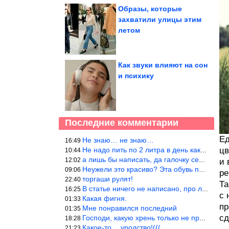
Образы, которые
захватили улицы этим
летом
Как звуки влияют на сон
и психику
Последние комментарии
Ед
Не знаю… не знаю…
16:49
Не надо пить по 2 литра в день как советуют, пейте только когда
цв
10:44
а лишь бы написать, да галочку себе поставить: я написала статью
12:02
и 
Неужели это красиво? Эта обувь похожа на копыто животного, не хв
09:06
ре
торгаши рулят!
22:40
Та
В статье ничего не написано, про ловушки при выкладывании товара
16:25
с 
Какая фигня.
01:33
пр
Мне понравился последний
01:35
сд
Господи, какую хрень только не придумают, лишь бы бабла срубить!
18:28
Какое-то… уродство!(((
21:23