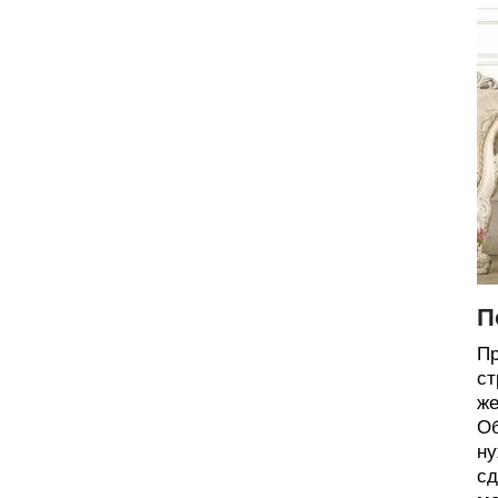
П
Пр
ст
же
Об
ну
сд