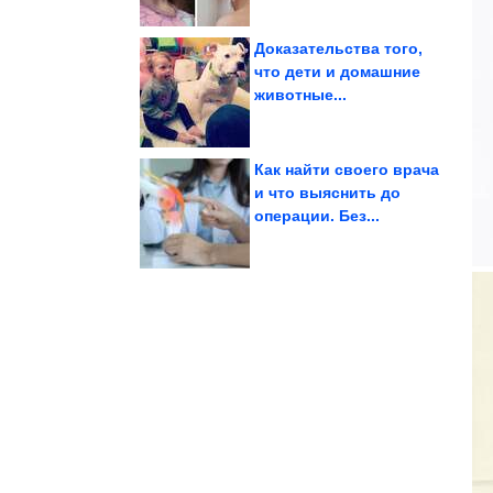
Доказательства того,
что дети и домашние
животные...
людей времён СССР
Фотографии известных
Как найти своего врача
и что выяснить до
операции. Без...
усомниться в...
которые заставят вас
Древние артефакты,