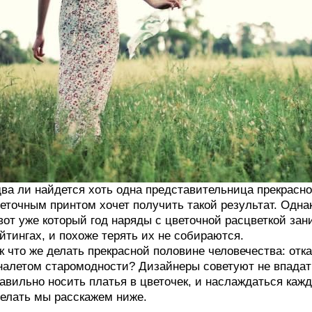
ва ли найдется хоть одна представительница прекрасног
еточным принтом хочет получить такой результат. Одна
вот уже который год наряды с цветочной расцветкой за
йтингах, и похоже терять их не собираются.
к что же делать прекрасной половине человечества: отк
налетом старомодности? Дизайнеры советуют не впадать
авильно носить платья в цветочек, и наслаждаться кажд
елать мы расскажем ниже.