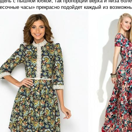
дель с пышной юбкой, так пропорции верха и низа боле
есочные часы» прекрасно подойдет каждый из возможны