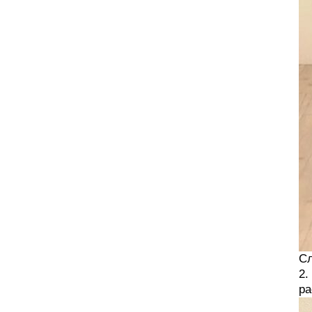
Сл
2.
ра