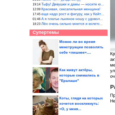
Тьфу! Девушки и дамы — носите юбки(пожалуйста), любые штаны на ж
19:14
Красивая, сексапильная женщина!
12:09
еще надо рост и фигуру, как у Кейт Мос в юности… тогда и стиль т
17:45
А я платье льняное ношу с удовольствием.Мнется как и все. Но это
01:46
Лён очень сильно мнется и колется. Был у меня костюм, юбка и жак
18:23
Супертемы
Можно ли во время
менструации позволять
5 ошибок, почему грибы
выходят резиновыми.
себе «лишнее»....
Кр
Вы всё время...
ак
ме
Как живут актёры,
ул
которые снимались в
оч
Многолетники, которые
"Ералаше"
можно сажать вместо
деревьев
Р
Пр
Коты, глядя на которых
Не
хочется воскликнуть:
«О, у меня...
Готовы всего за 15 минут. Хрустящие огурцы в томатном...