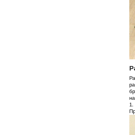
Р
Ра
ра
бр
на
1.
Пр