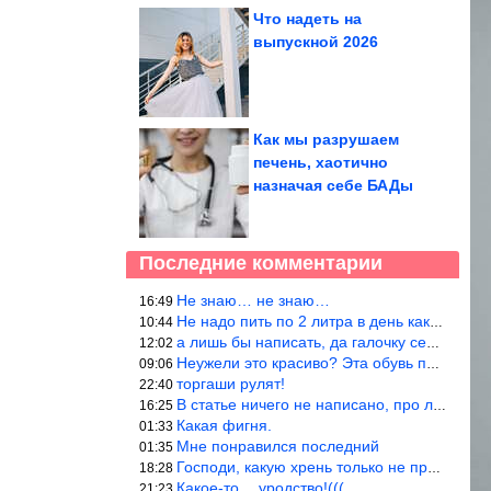
Что надеть на
выпускной 2026
Как мы разрушаем
печень, хаотично
назначая себе БАДы
Последние комментарии
Не знаю… не знаю…
16:49
Не надо пить по 2 литра в день как советуют, пейте только когда
10:44
а лишь бы написать, да галочку себе поставить: я написала статью
12:02
Неужели это красиво? Эта обувь похожа на копыто животного, не хв
09:06
торгаши рулят!
22:40
В статье ничего не написано, про ловушки при выкладывании товара
16:25
Какая фигня.
01:33
Мне понравился последний
01:35
Господи, какую хрень только не придумают, лишь бы бабла срубить!
18:28
Какое-то… уродство!(((
21:23