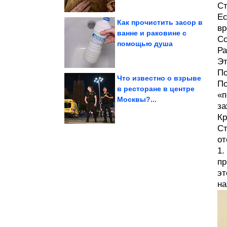
Ст
Ес
Как прочистить засор в
вр
ванне и раковине с
Со
помощью душа
за...
приговорили к 12 годам
Журналистку Шипачеву
Ра
Эт
По
Что известно о взрыве
По
в ресторане в центре
«п
Москвы?...
считалась бедной
советская квартира
за
Вещи, без которых
Кр
Ст
от
1.
пр
эт
на