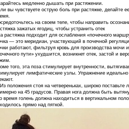
арайтесь медленно дышать при растяжении.
ли вы чувствуете острую боль при растяжке, делайте е
емя.
средоточьтесь на своем теле, чтобы направить осознани
стяжка зажатых ягодиц, чтобы устранить отек
а растяжка подходит для ослабления «почечного маршр
чка — это меридиан, участвующий в почечной регуляци
чки работают, фильтруя кровь для производства мочи и
очечного пути» ухудшится, возникнет отек, застой и ве
жим.
оме того, эта поза стимулирует внутренности, вытягива
имулирует лимфатические узлы. Упражнение идеально 
екают.
 Из положения стоя на четвереньках, широко поставьте 
имерно на 45 градусов. Правая нога должна быть вытяну
о время голень должна находиться в вертикальном поло
ходилось прямо над пяткой.