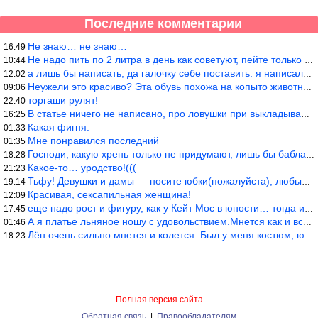
Последние комментарии
Не знаю… не знаю…
16:49
Не надо пить по 2 литра в день как советуют, пейте только когда
10:44
а лишь бы написать, да галочку себе поставить: я написала статью
12:02
Неужели это красиво? Эта обувь похожа на копыто животного, не хв
09:06
торгаши рулят!
22:40
В статье ничего не написано, про ловушки при выкладывании товара
16:25
Какая фигня.
01:33
Мне понравился последний
01:35
Господи, какую хрень только не придумают, лишь бы бабла срубить!
18:28
Какое-то… уродство!(((
21:23
Тьфу! Девушки и дамы — носите юбки(пожалуйста), любые штаны на ж
19:14
Красивая, сексапильная женщина!
12:09
еще надо рост и фигуру, как у Кейт Мос в юности… тогда и стиль т
17:45
А я платье льняное ношу с удовольствием.Мнется как и все. Но это
01:46
Лён очень сильно мнется и колется. Был у меня костюм, юбка и жак
18:23
Полная версия сайта
Обратная связь
|
Правообладателям