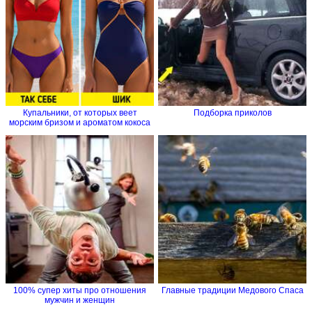
Купальники, от которых веет
Подборка приколов
морским бризом и ароматом кокоса
100% супер хиты про отношения
Главные традиции Медового Спаса
мужчин и женщин