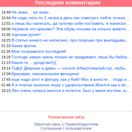
Последние комментарии
Не знаю… не знаю…
16:49
Не надо пить по 2 литра в день как советуют, пейте только когда
10:44
а лишь бы написать, да галочку себе поставить: я написала статью
12:02
Неужели это красиво? Эта обувь похожа на копыто животного, не хв
09:06
торгаши рулят!
22:40
В статье ничего не написано, про ловушки при выкладывании товара
16:25
Какая фигня.
01:33
Мне понравился последний
01:35
Господи, какую хрень только не придумают, лишь бы бабла срубить!
18:28
Какое-то… уродство!(((
21:23
Тьфу! Девушки и дамы — носите юбки(пожалуйста), любые штаны на ж
19:14
Красивая, сексапильная женщина!
12:09
еще надо рост и фигуру, как у Кейт Мос в юности… тогда и стиль т
17:45
А я платье льняное ношу с удовольствием.Мнется как и все. Но это
01:46
Лён очень сильно мнется и колется. Был у меня костюм, юбка и жак
18:23
Полная версия сайта
Обратная связь
|
Правообладателям
Соглашение с пользователем