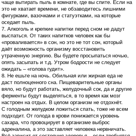
чаще вытирать пыль в комнате, где вы спите. Если на
это не хватает времени, не обзаводитесь лишними
фигурками, вазочками и статуэтками, на которые
оседает пыль.
7. Алкоголь и крепкие напитки перед сном не дадут
выспаться. От таких напитков человек как бы
«проваливается» в сон, но это не тот сон, который
даёт возможность организму восстановить
утраченную энергию. Вы будете просыпаться ночью,
опять засыпать и т.д. Утром бодрости не следует
ожидать – «голова гудит».
8. Не ешьте на ночь. Обильная или жирная еда не
даст полноценного сна. Пищеварительные органы
вяло, но будут работать, желудочный сок, да и другие
ферменты будут выделяться, в то время как мозг
настроен на отдых. В целом организм не отдохнёт.
С голодным желудком ложиться спать, тоже не всем
подходит. От голода в крови понижается уровень
сахара, что провоцирует в организме выброс
адреналина, а это заставляет человека нервничать.
Всё зависит от состояния здоровья – если требуется