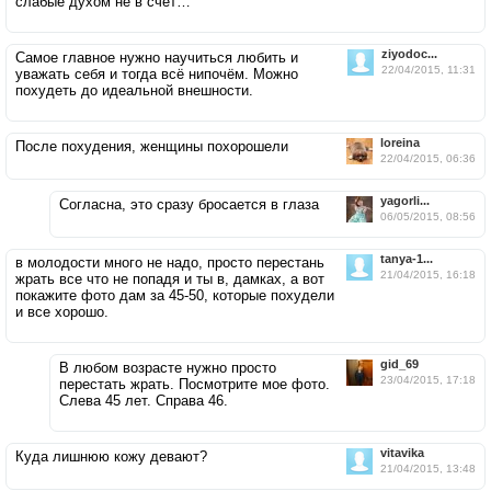
слабые духом не в счет…
ziyodoc...
Самое главное нужно научиться любить и
22/04/2015, 11:31
уважать себя и тогда всё нипочём. Можно
похудеть до идеальной внешности.
loreina
После похудения, женщины похорошели
22/04/2015, 06:36
yagorli...
Согласна, это сразу бросается в глаза
06/05/2015, 08:56
tanya-1...
в молодости много не надо, просто перестань
21/04/2015, 16:18
жрать все что не попадя и ты в, дамках, а вот
покажите фото дам за 45-50, которые похудели
и все хорошо.
gid_69
В любом возрасте нужно просто
23/04/2015, 17:18
перестать жрать. Посмотрите мое фото.
Слева 45 лет. Справа 46.
vitavika
Куда лишнюю кожу девают?
21/04/2015, 13:48