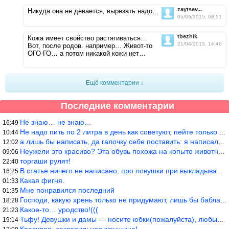
zaytsev...
Никуда она не девается, вырезать надо…
05/05/2015, 08:51
tbezhik
Кожа имеет свойство растягиваться…
21/04/2015, 14:46
Вот, после родов. например… Живот-то
ОГО-ГО… а потом никакой кожи нет…
Ещё комментарии ↓
Последние комментарии
Не знаю… не знаю…
16:49
Не надо пить по 2 литра в день как советуют, пейте только когда
10:44
а лишь бы написать, да галочку себе поставить: я написала статью
12:02
Неужели это красиво? Эта обувь похожа на копыто животного, не хв
09:06
торгаши рулят!
22:40
В статье ничего не написано, про ловушки при выкладывании товара
16:25
Какая фигня.
01:33
Мне понравился последний
01:35
Господи, какую хрень только не придумают, лишь бы бабла срубить!
18:28
Какое-то… уродство!(((
21:23
Тьфу! Девушки и дамы — носите юбки(пожалуйста), любые штаны на ж
19:14