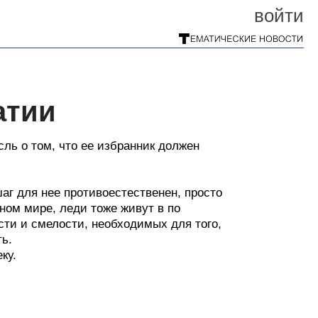
войти
атии
ль о том, что ее избранник должен
аг для нее противоестественен, просто
нном мире, леди тоже живут в по
ти и смелости, необходимых для того,
ть.
ку.