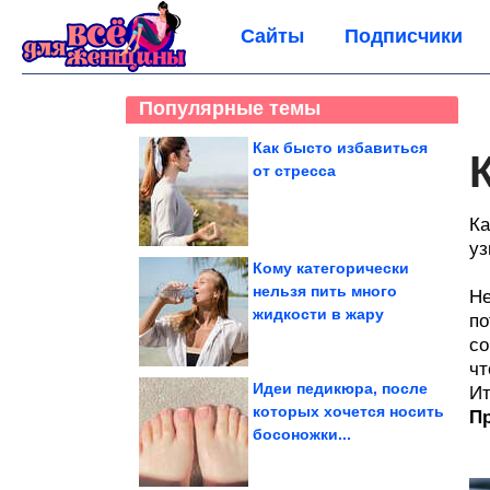
Сайты
Подписчики
Популярные темы
Как бысто избавиться
от стресса
Ка
уз
Кому категорически
нельзя пить много
Не
жидкости в жару
по
со
чт
Идеи педикюра, после
Ит
которых хочется носить
Пр
босоножки...