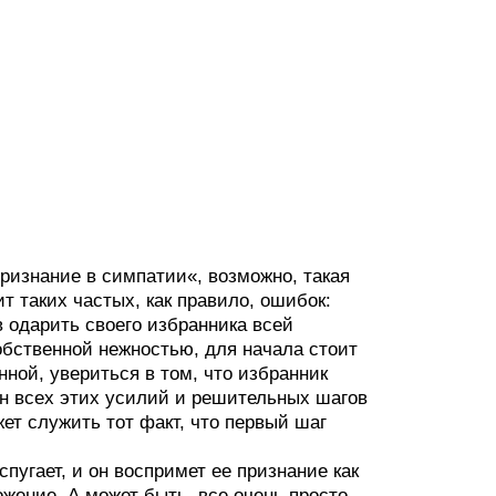
изнание в симпатии«, возможно, такая
т таких частых, как правило, ошибок:
в одарить своего избранника всей
обственной нежностью, для начала стоит
ной, увериться в том, что избранник
 он всех этих усилий и решительных шагов
т служить тот факт, что первый шаг
пугает, и он воспримет ее признание как
жение. А может быть, все очень просто –