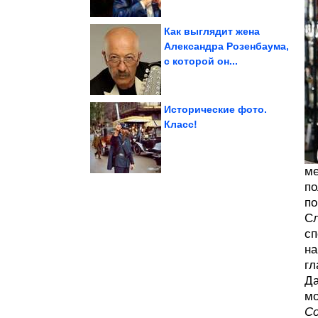
Как выглядит жена
Александра Розенбаума,
с которой он...
невероятной интуицией
3 знака зодиака с
Исторические фото.
Класс!
государство в мире
Как живёт самое узкое
ме
по
по
Сл
сп
на
гл
Да
мо
Со