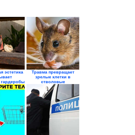
ая эстетика
Травма превращает
ывает
зрелые клетки в
 гардеробы
стволовые