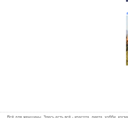
Всё для женщины. Здесь есть всё - красота, диета, хобби, косм
комментарии, спорт, дети, родители, здоровье, мужчины, отн
администрации сайта может не совпадать с мнением автора стат