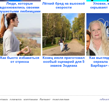
Люди, которые
Лёгкий бред на высокой
Уловки, 
вдохновились своими
скорости
скрывают 
пушистыми любимцами
и...
Как бысто избавиться
Конец июля приготовил
Как выгляд
от стресса
особый сценарий для 5
сериала 
знаков Зодиака
Барбара» 
го
етика, одежда, картинки, бизнес, рукоделие,
обрат
ошения и другие интересные женские темы. Мнение
ьи. Автор статьи указан в источнике.