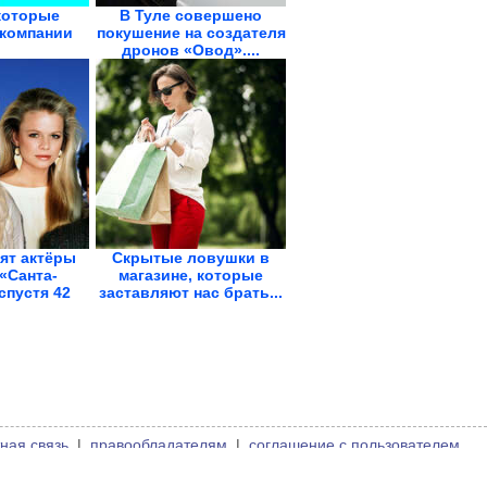
которые
В Туле совершено
компании
покушение на создателя
дронов «Овод»....
ят актёры
Скрытые ловушки в
«Санта-
магазине, которые
спустя 42
заставляют нас брать...
да
ная связь
|
правообладателям
|
соглашение с пользователем