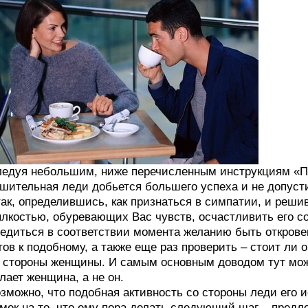
едуя небольшим, ниже перечисленным инструкциям «Пр
шительная леди добьется большего успеха и не допусти
ак, определившись, как признаться в симпатии, и реши
лкостью, обуревающих Вас чувств, осчастливить его с
едиться в соответствии момента желанию быть откровен
тов к подобному, а также еще раз проверить – стоит ли
 стороны женщины. И самым основным доводом тут може
лает женщина, а не он.
зможно, что подобная активность со стороны леди его ис
мек на то, что ему пора делать следующий шаг – предло