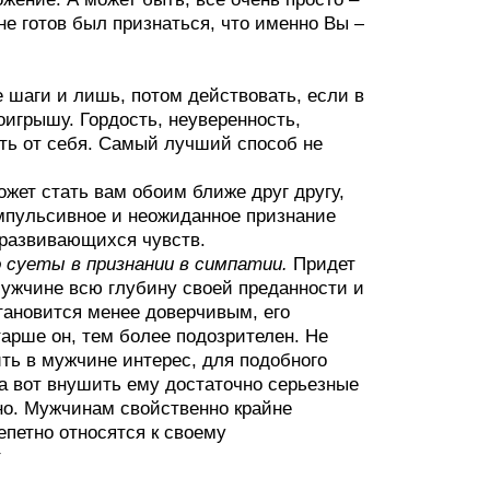
не готов был признаться, что именно Вы –
 шаги и лишь, потом действовать, если в
игрышу. Гордость, неуверенность,
уть от себя. Самый лучший способ не
ожет стать вам обоим ближе друг другу,
 импульсивное и неожиданное признание
развивающихся чувств.
 суеты в признании в симпатии.
Придет
мужчине всю глубину своей преданности и
тановится менее доверчивым, его
тарше он, тем более подозрителен. Не
ть в мужчине интерес, для подобного
а вот внушить ему достаточно серьезные
но. Мужчинам свойственно крайне
епетно относятся к своему
т