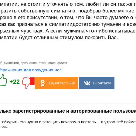
мпатии, не стоит и уточнять о том, любит ли он так же
разить собственную симпатию, подобрав более мягкие 
рошо в его присутствии, о том, что Вы часто думаете о
аз как признаться в симпатиидостаточно туманен и вов
рьезных чувствах. А если мужчина что-либо испытывает 
мпатии будет отличным стимулом покорить Вас.
симпатия
,
признание
,
отношения
,
флирт
Упражнения для похудения ног
+22
Одноклассники
ВКонтакте
лько зарегистрированные и авторизованные пользова
 обкурить его нужно и затащить вечером в постель… а утром всё пойме
лов…