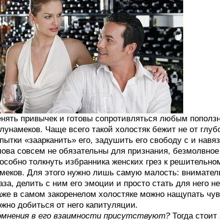
нять привычек и готовы сопротивляться любым пополз
лунамеков. Чаще всего такой холостяк бежит не от глуб
пытки «заарканить» его, задушить его свободу с и навя
ова совсем не обязательны для признания, безмолвное
особно толкнуть избранника женских грез к решительно
меков. Для этого нужно лишь самую малость: вниматель
аза, делить с ним его эмоции и просто стать для него 
же в самом закоренелом холостяке можно нащупать чув
жно добиться от него капитуляции
.
мнения в его взаимности присутствуют?
Тогда стоит