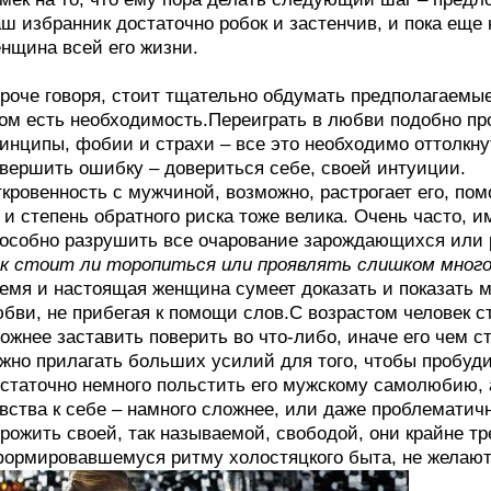
ш избранник достаточно робок и застенчив, и пока еще 
нщина всей его жизни.
роче говоря, стоит тщательно обдумать предполагаемые
ом есть необходимость.Переиграть в любви подобно про
инципы, фобии и страхи – все это необходимо оттолкн
вершить ошибку – довериться себе, своей интуиции.
кровенность с мужчиной, возможно, растрогает его, пом
 и степень обратного риска тоже велика. Очень часто,
особно разрушить все очарование зарождающихся или 
к стоит ли торопиться или проявлять слишком много
емя и настоящая женщина сумеет доказать и показать 
бви, не прибегая к помощи слов.С возрастом человек с
ожнее заставить поверить во что-либо, иначе его чем с
жно прилагать больших усилий для того, чтобы пробуди
статочно немного польстить его мужскому самолюбию, 
вства к себе – намного сложнее, или даже проблематич
рожить своей, так называемой, свободой, они крайне тр
ормировавшемуся ритму холостяцкого быта, не желаю