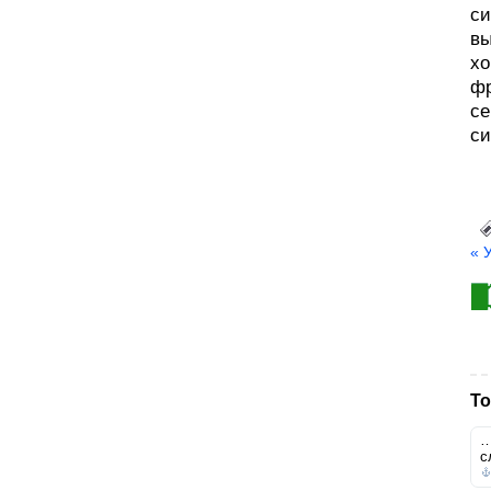
си
вы
хо
фр
се
си
« 
То
…
с