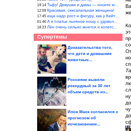
Тьфу! Девушки и дамы — носите юбки(пожалуйста), любые штаны на ж
19:14
Ва
Красивая, сексапильная женщина!
12:09
же
еще надо рост и фигуру, как у Кейт Мос в юности… тогда и стиль т
17:45
А я платье льняное ношу с удовольствием.Мнется как и все. Но это
01:46
Ко
Лён очень сильно мнется и колется. Был у меня костюм, юбка и жак
18:23
эт
Супертемы
пр
со
Доказательства того,
От
что дети и домашние
Вещи, без которых
но
советская квартира
животные...
считалась бедной
сп
Та
вр
Россияне вывели
лю
рекордный за 30 лет
сл
Достаточно добавить
объем средств из...
чернослив.
Классический
медовик...
ну
до
чу
Илон Маск согласился с
до
прогнозом об
сф
исчезновении...
Древние артефакты, которые заставят вас усомниться в...