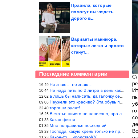
Правила, которые
помогут выглядеть
дорого в...
Варианты маникюра,
которые легко и просто
станут...
Последние комментарии
Сл
ре
Не знаю… не знаю…
16:49
Ит
Не надо пить по 2 литра в день как советуют, пейте только когда
10:44
а лишь бы написать, да галочку себе поставить: я написала статью
12:02
пы
Неужели это красиво? Эта обувь похожа на копыто животного, не хв
09:06
уб
торгаши рулят!
22:40
го
В статье ничего не написано, про ловушки при выкладывании товара
16:25
со
Какая фигня.
01:33
де
Мне понравился последний
01:35
Во
Господи, какую хрень только не придумают, лишь бы бабла срубить!
18:28
Какое-то… уродство!(((
на
21:23